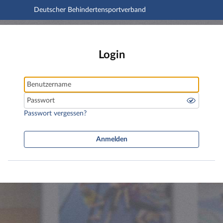
Deutscher Behindertensportverband
Hauptnavigation
Deutscher Behindertensportverband
Hauptinhalt
Fußzeile
Login
Benutzername
Passwort
Passwort vergessen?
Anmelden