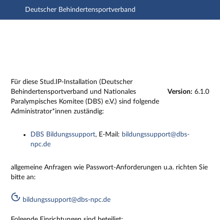
Deutscher Behindertensportverband
Hauptnavigation
Zweite Navigationsebene
Dritte Navigationsebene
Hauptinhalt
Fußzeile
Impressum
Für diese Stud.IP-Installation (Deutscher
Behindertensportverband und Nationales
Version:
6.1.0
Paralympisches Komitee (DBS) e.V.) sind folgende
Administrator*innen zuständig:
DBS Bildungssupport
, E-Mail:
bildungssupport@dbs-
npc.de
allgemeine Anfragen wie Passwort-Anforderungen u.a. richten Sie
bitte an:
bildungssupport@dbs-npc.de
Folgende Einrichtungen sind beteiligt: